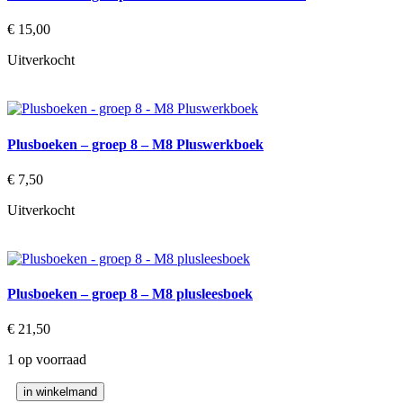
E8
plusleesboek
€
15,00
aantal
Uitverkocht
Plusboeken – groep 8 – M8 Pluswerkboek
€
7,50
Uitverkocht
Plusboeken – groep 8 – M8 plusleesboek
€
21,50
1 op voorraad
Plusboeken
in winkelmand