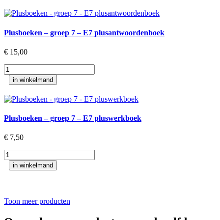
-
groep
8
-
Plusboeken – groep 7 – E7 plusantwoordenboek
M8
plusleesboek
€
15,00
aantal
Plusboeken
-
in winkelmand
groep
7
-
E7
Plusboeken – groep 7 – E7 pluswerkboek
plusantwoordenboek
aantal
€
7,50
Plusboeken
-
in winkelmand
groep
7
-
E7
Toon meer producten
pluswerkboek
aantal