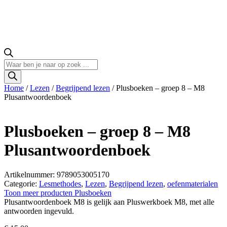
Producten
zoeken
Home
/
Lezen
/
Begrijpend lezen
/ Plusboeken – groep 8 – M8
Plusantwoordenboek
Plusboeken – groep 8 – M8
Plusantwoordenboek
Artikelnummer: 9789053005170
Categorie:
Lesmethodes
,
Lezen
,
Begrijpend lezen
,
oefenmaterialen
Toon meer producten Plusboeken
Plusantwoordenboek M8 is gelijk aan Pluswerkboek M8, met alle
antwoorden ingevuld.