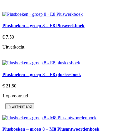
Plusboeken – groep 8 – E8 Pluswerkboek
€
7,50
Uitverkocht
Plusboeken – groep 8 – E8 plusleesboek
€
21,50
1 op voorraad
Plusboeken
in winkelmand
-
groep
8
-
Plusboeken – groep 8 – M8 Plusantwoordenboek