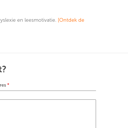
dyslexie en leesmotivatie.
[Ontdek de
t?
res
*