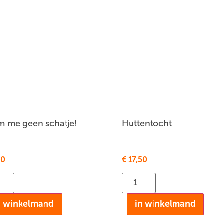
 me geen schatje!
Huttentocht
50
€
17,50
n winkelmand
in winkelmand