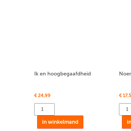
Ik en hoogbegaafdheid
Noem
€
24,99
€
17,
in winkelmand
i