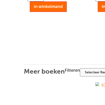
in winkelmand
i
Meer boeken
Filteren