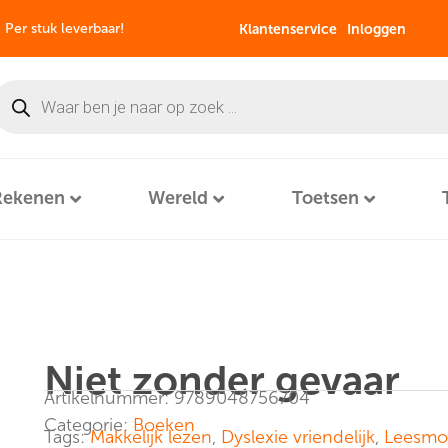
Per stuk leverbaar!
Klantenservice
Inloggen
Rekenen
Wereld
Toetsen
Niet zonder gevaar
Artikelnummer: 9789048756704
Categorie:
Boeken
Tags:
Makkelijk lezen
,
Dyslexie vriendelijk
,
Leesmot