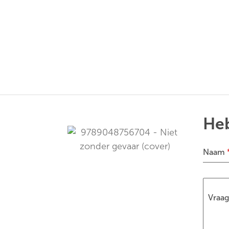
Heb
Naam
Vraa