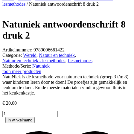
lesmethodes
/ Natuniek antwoordenschrift 8 druk 2
Natuniek antwoordenschrift 8
druk 2
Artikelnummer: 9789006661422
Categorie:
Wereld
,
Natuur en techniek
,
Natuur en techniek - lesmethodes
,
Lesmethodes
Methode/Serie:
Natuniek
toon meer producten
NatuNiek is dé lesmethode voor natuur en techniek (groep 3 t/m 8)
waar kinderen leren door te doen! De proefjes zijn gemakkelijk en
leuk om te doen. En de meeste materialen vindt u gewoon thuis in
het keukenkastje.
€
20,00
Natuniek
antwoordenschrift
in winkelmand
8
druk