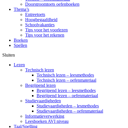
Doorstroomtoets oefenboeken
Thema’s
Entreetoets
Hoogbegaafdheid
Schoolvakanties
Tips voor het voorlezen
Tips voor het rekenen
Boeken
Spellen
Sluiten
Lezen
Technisch lezen
Technisch lezen – leesmethodes
Technisch lezen – oefenmateriaal
Begrijpend lezen
Begrijpend lezen – leesmethodes
Begrijpend lezen – oefenmateriaal
Studievaardigheden
Studievaardigheden – lesmethodes
Studievaardigheden – oefenmateriaal
Informatieverwerking
Leesboeken AVI niveau
Taal/Spelling