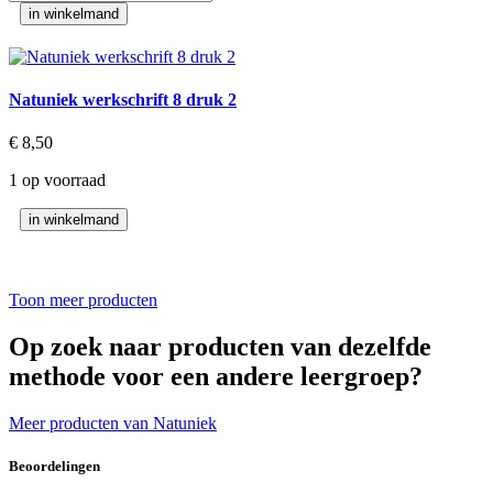
antwoordenschrift
in winkelmand
8
druk
2
aantal
Natuniek werkschrift 8 druk 2
€
8,50
1 op voorraad
Natuniek
in winkelmand
werkschrift
8
druk
2
Toon meer producten
aantal
Op zoek naar producten van dezelfde
methode voor een andere leergroep?
Meer producten van Natuniek
Beoordelingen