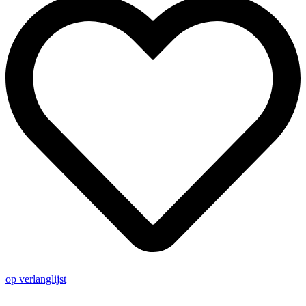
2
aantal
op verlanglijst