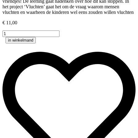
vriendjes! De leerling gaat nadenken over hoe dit kan stoppen. In
het project ‘Vluchten’ gaat het om de vraag waarom mensen
vluchten en waarheen de kinderen wel eens zouden willen vluchten
€
11,00
Kinderen
in
in winkelmand
oorlogstijd
6
aantal