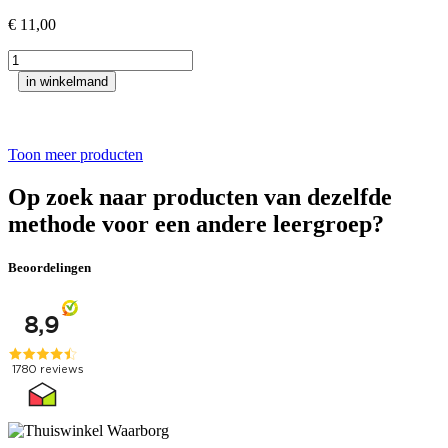
€
11,00
Kinderen
in
in winkelmand
oorlogstijd
1
aantal
Toon meer producten
Op zoek naar producten van dezelfde
methode voor een andere leergroep?
Beoordelingen