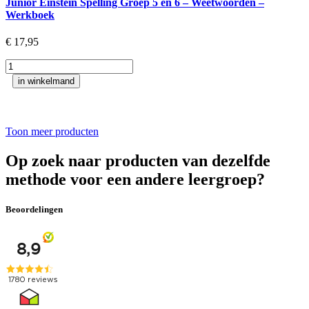
Junior Einstein Spelling Groep 5 en 6 – Weetwoorden –
8
Werkboek
-
Klankwoorden
€
17,95
-
Werkboek
Junior
aantal
Einstein
in winkelmand
Spelling
Groep
5
en
Toon meer producten
6
-
Op zoek naar producten van dezelfde
Weetwoorden
methode voor een andere leergroep?
-
Werkboek
aantal
Beoordelingen