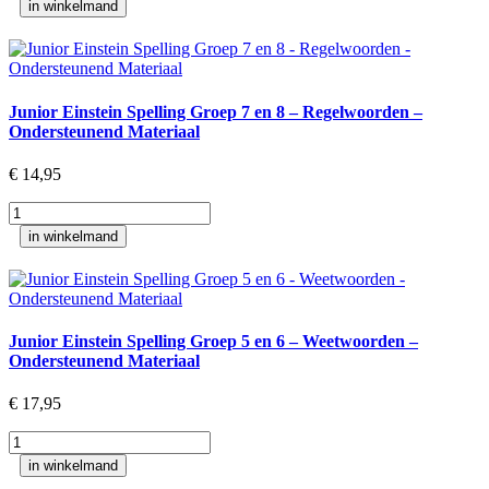
in winkelmand
Spelling
Groep
7
en
8
Junior Einstein Spelling Groep 7 en 8 – Regelwoorden –
-
Ondersteunend Materiaal
Weetwoorden
-
€
14,95
Werkboek
aantal
Junior
Einstein
in winkelmand
Spelling
Groep
7
en
8
Junior Einstein Spelling Groep 5 en 6 – Weetwoorden –
-
Ondersteunend Materiaal
Regelwoorden
-
€
17,95
Ondersteunend
Materiaal
Junior
aantal
Einstein
in winkelmand
Spelling