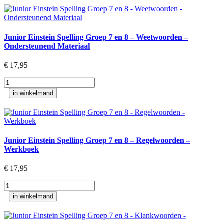
Groep
5
en
6
Junior Einstein Spelling Groep 7 en 8 – Weetwoorden –
-
Ondersteunend Materiaal
Weetwoorden
-
€
17,95
Ondersteunend
Materiaal
Junior
aantal
Einstein
in winkelmand
Spelling
Groep
7
en
8
Junior Einstein Spelling Groep 7 en 8 – Regelwoorden –
-
Werkboek
Weetwoorden
-
€
17,95
Ondersteunend
Materiaal
Junior
aantal
Einstein
in winkelmand
Spelling
Groep
7