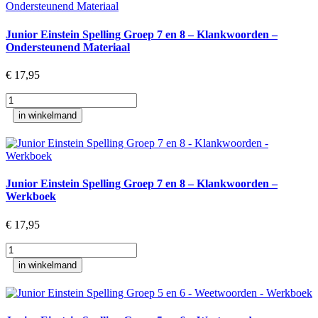
en
8
Junior Einstein Spelling Groep 7 en 8 – Klankwoorden –
-
Ondersteunend Materiaal
Regelwoorden
-
€
17,95
Werkboek
aantal
Junior
Einstein
in winkelmand
Spelling
Groep
7
en
8
Junior Einstein Spelling Groep 7 en 8 – Klankwoorden –
-
Werkboek
Klankwoorden
-
€
17,95
Ondersteunend
Materiaal
Junior
aantal
Einstein
in winkelmand
Spelling
Groep
7
en