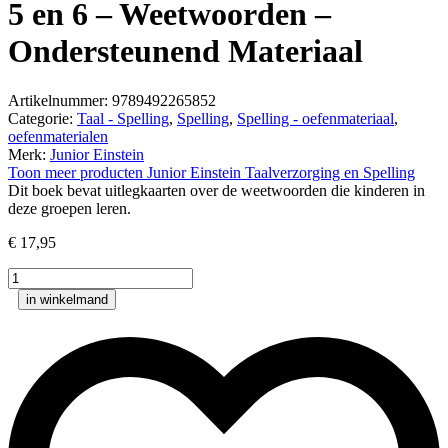
5 en 6 – Weetwoorden –
Ondersteunend Materiaal
Artikelnummer: 9789492265852
Categorie:
Taal - Spelling
,
Spelling
,
Spelling - oefenmateriaal
,
oefenmaterialen
Merk:
Junior Einstein
Toon meer producten Junior Einstein Taalverzorging en Spelling
Dit boek bevat uitlegkaarten over de weetwoorden die kinderen in
deze groepen leren.
€
17,95
Junior
Einstein
in winkelmand
Spelling
Groep
5
en
6
-
Weetwoorden
-